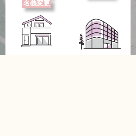
名義変更
起業するにはどう
したいんだけど、
MENU
MAIL
TOP
したらいいかな？
まず何をすれ
ば・・・
read more
read more
成年後見
債務整理