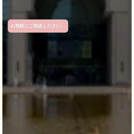
お気軽にご相談ください。
司法書士 森山麻里事務所
司法書士 森山麻里事務所
森山麻里よりご挨拶
森山麻里よりご挨拶
ご相談の流れ