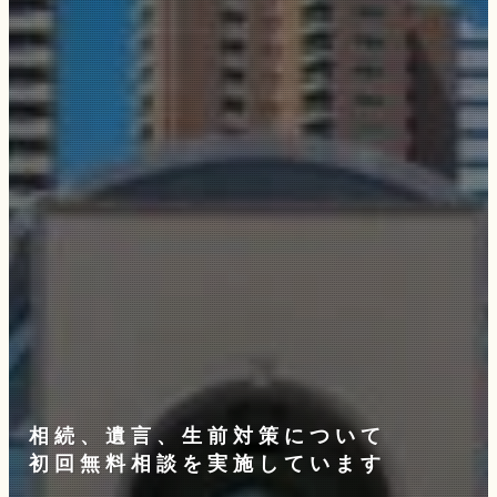
相続、遺言、生前対策について
地域で一番話しやすい
令和６年４月１日より
初回無料相談を実施しています
相続登記が義務化されました
司法書士を目指しています